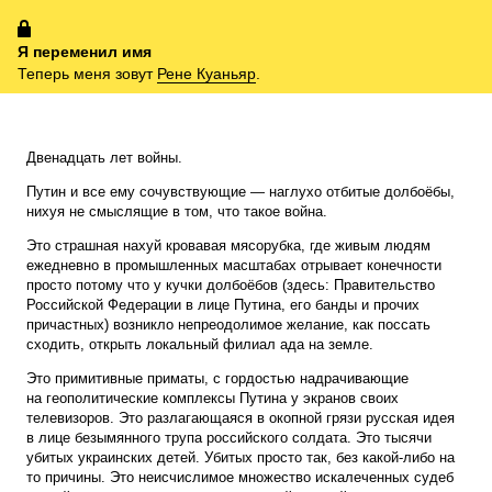
Я переменил имя
Теперь меня зовут
Рене Куаньяр
.
Двенадцать лет войны.
Путин и все ему сочувствующие — наглухо отбитые долбоёбы,
нихуя не смыслящие в том, что такое война.
Это страшная нахуй кровавая мясорубка, где живым людям
ежедневно в промышленных масштабах отрывает конечности
просто потому что у кучки долбоёбов (здесь: Правительство
Российской Федерации в лице Путина, его банды и прочих
причастных) возникло непреодолимое желание, как поссать
сходить, открыть локальный филиал ада на земле.
Это примитивные приматы, с гордостью надрачивающие
на геополитические комплексы Путина у экранов своих
телевизоров. Это разлагающаяся в окопной грязи русская идея
в лице безымянного трупа российского солдата. Это тысячи
убитых украинских детей. Убитых просто так, без какой-либо на
то причины. Это неисчислимое множество искалеченных судеб